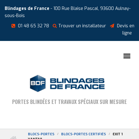
Aller au contenu principal
Cookies management panel
Blindages de France
- 100 Rue Blaise Pascal, 93600 Aulnay-
sous-Bois
01 48 65 32 78
Trouver un installateur
Devis en
ligne
PORTES BLINDÉES ET TRAVAUX SPÉCIAUX SUR MESURE
BLOCS-PORTES
BLOCS-PORTES CERTIFIÉS
EXIT 1