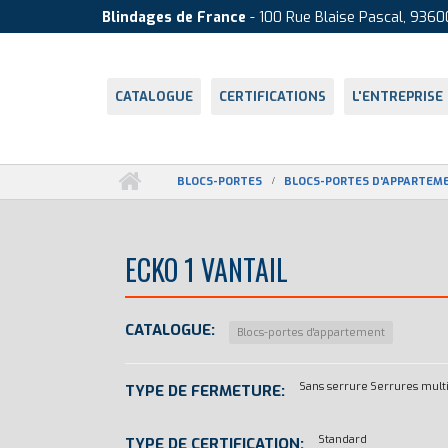
Aller au contenu principal
Cookies management panel
Blindages de France
- 100 Rue Blaise Pascal, 9360
CATALOGUE
CERTIFICATIONS
L'ENTREPRISE
BLOCS-PORTES
BLOCS-PORTES D'APPARTEM
ECKO 1 VANTAIL
CATALOGUE:
Blocs-portes d'appartement
Sans serrure
Serrures multi
TYPE DE FERMETURE:
Standard
TYPE DE CERTIFICATION: