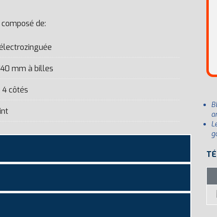
t composé de:
 électrozinguée
140 mm à billes
 4 côtés
B
int
a
L
g
TÉ