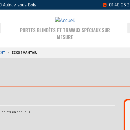
0 Aulnay-sous-Bois
01 48 65 3
PORTES BLINDÉES ET TRAVAUX SPÉCIAUX SUR
MESURE
ENT
ECKO 1 VANTAIL
-points en applique