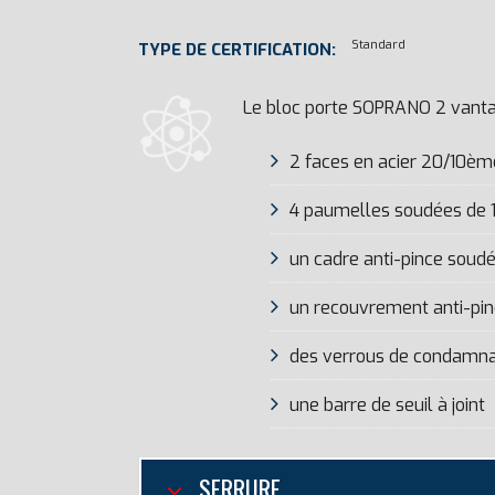
Standard
TYPE DE CERTIFICATION:
Le bloc porte SOPRANO 2 vant
2 faces en acier 20/10èm
4 paumelles soudées de 1
un cadre anti-pince soudé
un recouvrement anti-pi
des verrous de condamnati
une barre de seuil à joint
SERRURE