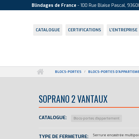
Aller au contenu principal
Cookies management panel
Blindages de France
- 100 Rue Blaise Pascal, 9360
CATALOGUE
CERTIFICATIONS
L'ENTREPRISE
BLOCS-PORTES
BLOCS-PORTES D'APPARTEM
SOPRANO 2 VANTAUX
CATALOGUE:
Blocs-portes d'appartement
Serrure encastrée multipoi
TYPE DE FERMETURE: