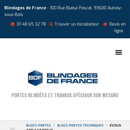
Aller au contenu principal
Cookies management panel
Blindages de France
- 100 Rue Blaise Pascal, 93600 Aulnay-
sous-Bois
01 48 65 32 78
Trouver un installateur
Devis en
ligne
PORTES BLINDÉES ET TRAVAUX SPÉCIAUX SUR MESURE
BLOCS-PORTES
BLOCS-PORTES TECHNIQUES
EVOLIS