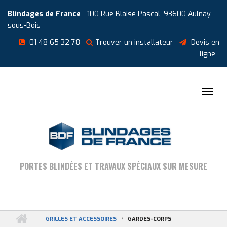
Aller au contenu principal
Cookies management panel
Blindages de France
- 100 Rue Blaise Pascal, 93600 Aulnay-
sous-Bois
01 48 65 32 78
Trouver un installateur
Devis en
ligne
PORTES BLINDÉES ET TRAVAUX SPÉCIAUX SUR MESURE
GRILLES ET ACCESSOIRES
GARDES-CORPS