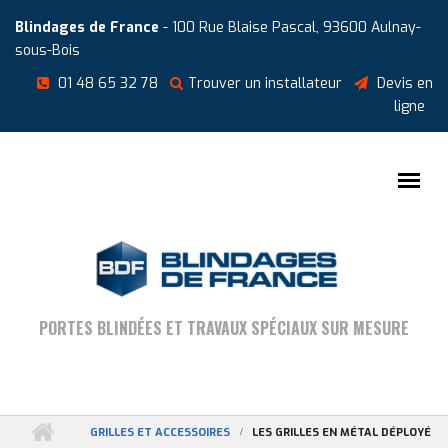
Aller au contenu principal
Cookies management panel
Blindages de France
- 100 Rue Blaise Pascal, 93600 Aulnay-
sous-Bois
01 48 65 32 78
Trouver un installateur
Devis en
ligne
PORTES BLINDÉES ET TRAVAUX SPÉCIAUX SUR MESURE
GRILLES ET ACCESSOIRES
LES GRILLES EN MÉTAL DÉPLOYÉ