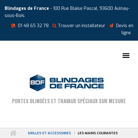
Aller au contenu principal
Cookies management panel
Blindages de France
- 100 Rue Blaise Pascal, 93600 Aulnay-
sous-Bois
01 48 65 32 78
Trouver un installateur
Devis en
ligne
PORTES BLINDÉES ET TRAVAUX SPÉCIAUX SUR MESURE
GRILLES ET ACCESSOIRES
LES MAINS COURANTES