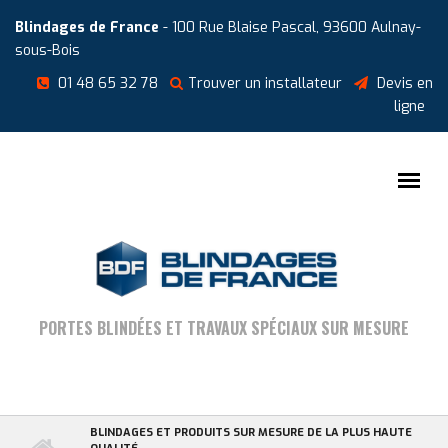
Aller au contenu principal
Cookies management panel
Blindages de France
- 100 Rue Blaise Pascal, 93600 Aulnay-
sous-Bois
01 48 65 32 78
Trouver un installateur
Devis en
ligne
PORTES BLINDÉES ET TRAVAUX SPÉCIAUX SUR MESURE
BLINDAGES ET PRODUITS SUR MESURE DE LA PLUS HAUTE